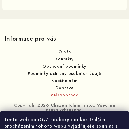
Z
á
p
Informace pro vás
a
O nás
t
Kontakty
í
Obchodní podmínky
Podmínky ochrany osobních údajů
Napište nám
Doprava
Velkoobchod
Copyright 2026
Chazen Ichimi s.r.o.
. Všechna
práva vyhrazena.
Tento web používá soubory cookie. Dalším
Vytvořil Shoptet
procházením tohoto webu vyjadřujete souhlas s