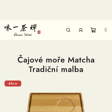
Přejít
na
obsah
Nákupn
Hledat
Přihlášení
košík
Čajové moře Matcha
Tradiční malba
Akce