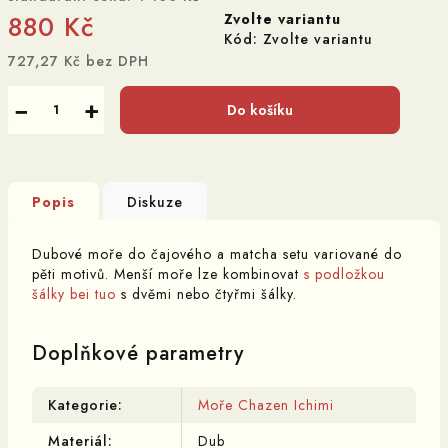
880 Kč
Zvolte variantu
Kód:
Zvolte variantu
727,27 Kč bez DPH
Měrná
cena:
−
+
Do košíku
Popis
Diskuze
Dubové moře do čajového a matcha setu variované do
pěti motivů. Menší moře lze kombinovat
s podložkou
šálky bei tuo
s dvěmi nebo čtyřmi šálky.
Doplňkové parametry
Kategorie
:
Moře Chazen Ichimi
Materiál
:
Dub