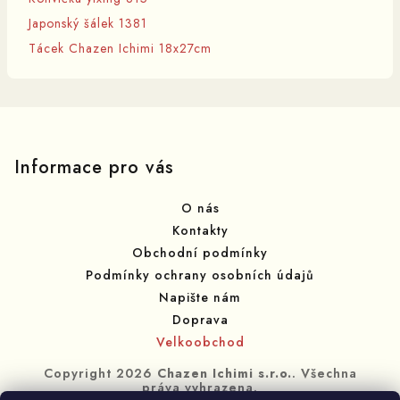
Japonský šálek 1381
Tácek Chazen Ichimi 18x27cm
Z
á
p
Informace pro vás
a
O nás
t
Kontakty
í
Obchodní podmínky
Podmínky ochrany osobních údajů
Napište nám
Doprava
Velkoobchod
Copyright 2026
Chazen Ichimi s.r.o.
. Všechna
práva vyhrazena.