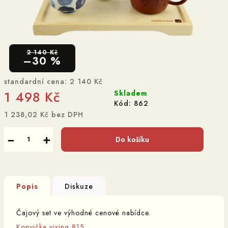
2 140 Kč
–30 %
standardní cena:
2 140 Kč
1 498 Kč
Skladem
Kód:
862
1 238,02 Kč bez DPH
Měrná
cena:
−
+
Do košíku
Popis
Diskuze
Čajový set ve výhodné cenové nabídce.
Konvička yixing 815