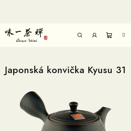
Přejít
na
obsah
Nákupn
Hledat
Přihlášení
košík
Japonská konvička Kyusu 31