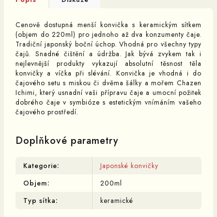
Cenově dostupná menší konvička s keramickým sítkem
(objem do 220ml) pro jednoho až dva konzumenty čaje.
Tradiční japonský boční úchop. Vhodná pro všechny typy
čajů. Snadné čištění a údržba. Jak bývá zvykem tak i
nejlevnější produkty vykazují absolutní těsnost těla
konvičky a víčka při slévání. Konvička je vhodná i do
čajového setu s miskou či dvěma šálky a mořem Chazen
Ichimi, který usnadní vaši přípravu čaje a umocní požitek
dobrého čaje v symbióze s estetickým vnímáním vašeho
čajového prostředí.
Doplňkové parametry
Kategorie
:
Japonské konvičky
Objem
:
200ml
Typ sítka
:
keramické