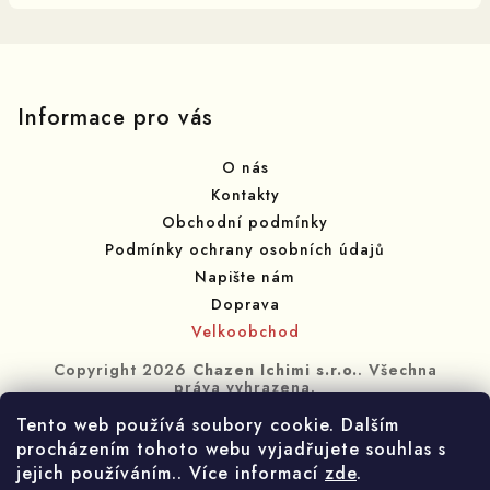
Z
á
p
Informace pro vás
a
O nás
t
Kontakty
í
Obchodní podmínky
Podmínky ochrany osobních údajů
Napište nám
Doprava
Velkoobchod
Copyright 2026
Chazen Ichimi s.r.o.
. Všechna
práva vyhrazena.
Tento web používá soubory cookie. Dalším
Vytvořil Shoptet
procházením tohoto webu vyjadřujete souhlas s
jejich používáním.. Více informací
zde
.