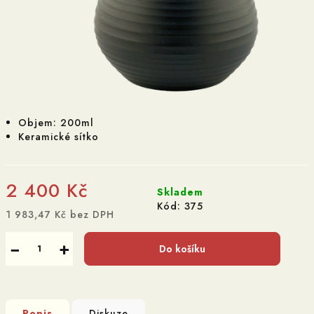
Objem: 200ml
Keramické sítko
2 400 Kč
Skladem
Kód:
375
1 983,47 Kč bez DPH
Měrná
cena:
−
+
Do košíku
Popis
Diskuze