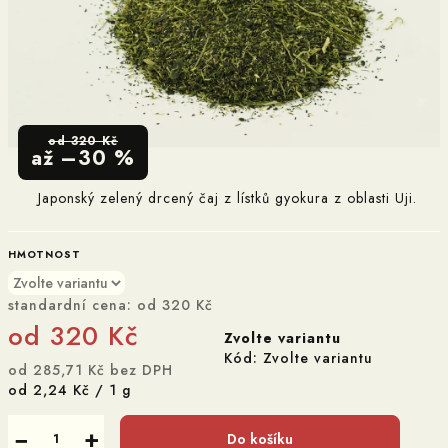
od 320 Kč
až –30 %
Japonský zelený drcený čaj z lístků gyokura z oblasti Uji.
HMOTNOST
standardní cena:
od 320 Kč
od
320 Kč
Zvolte variantu
Kód:
Zvolte variantu
od
285,71 Kč
bez DPH
Měrná
od 2,24 Kč / 1 g
cena:
−
+
Do košíku