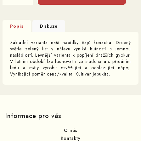
Popis
Diskuze
Základní varianta naší nabídky čajů konacha. Drcený
světle zelený list v nálevu vyniká hutností a jemnou
nasládlostí. Levnější varianta k popíjení dražších gyokur.
V letním období lze louhovat i za studena a s přidáním
ledu a máty vyrobit osvěžující a ochlazující nápoj.
Vynikající poměr cena/kvalita. Kultivar Jabukita.
Z
á
p
Informace pro vás
a
O nás
t
Kontakty