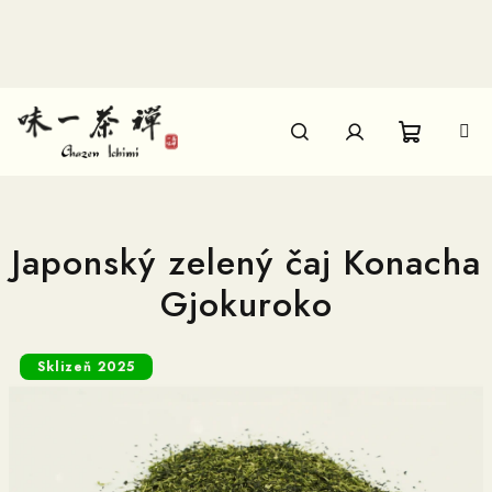
Přejít
na
obsah
Nákupn
Hledat
Přihlášení
košík
Japonský zelený čaj Konacha
Gjokuroko
Sklizeň 2025