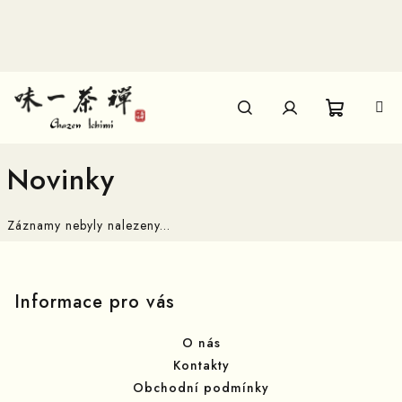
Přejít
na
obsah
Nákupn
Hledat
Přihlášení
Novinky
košík
Záznamy nebyly nalezeny...
Z
á
p
Informace pro vás
a
O nás
t
Kontakty
í
Obchodní podmínky