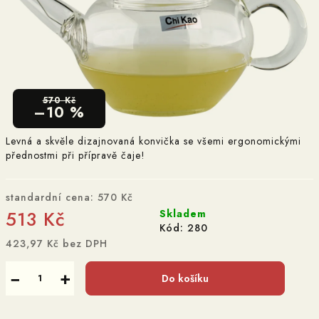
570 Kč
–10 %
Levná a skvěle dizajnovaná konvička se všemi ergonomickými
přednostmi při přípravě čaje!
standardní cena:
570 Kč
513 Kč
Skladem
Kód:
280
423,97 Kč bez DPH
Měrná
cena:
−
+
Do košíku