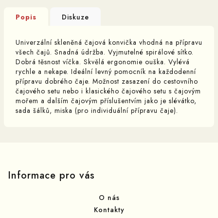
Popis
Diskuze
Univerzální skleněná čajová konvička vhodná na přípravu
všech čajů. Snadná údržba. Vyjmutelné spirálové sítko.
Dobrá těsnost víčka. Skvělá ergonomie ouška. Vylévá
rychle a nekape. Ideální levný pomocník na každodenní
přípravu dobrého čaje. Možnost zasazení do cestovního
čajového setu nebo i klasického čajového setu s čajovým
mořem a dalším čajovým příslušentvím jako je slévátko,
sada šálků, miska (pro individuální přípravu čaje).
Z
á
p
Informace pro vás
a
O nás
t
Kontakty
í