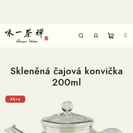
Přejít
na
obsah
Nákupn
Hledat
Přihlášení
košík
Skleněná čajová konvička
200ml
Akce