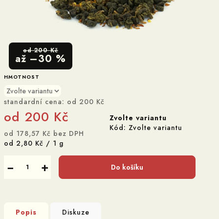
od 200 Kč
až –30 %
HMOTNOST
standardní cena:
od 200 Kč
od
200 Kč
Zvolte variantu
Kód:
Zvolte variantu
od
178,57 Kč
bez DPH
Měrná
od 2,80 Kč / 1 g
cena:
−
+
Do košíku
Popis
Diskuze