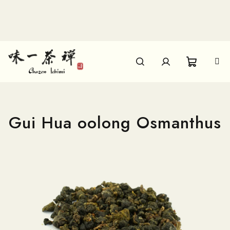
Přejít
na
obsah
Nákupn
Hledat
Přihlášení
košík
Gui Hua oolong Osmanthus