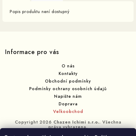
Popis produktu není dostupný
Z
á
p
Informace pro vás
a
O nás
t
Kontakty
í
Obchodní podmínky
Podmínky ochrany osobních údajů
Napište nám
Doprava
Velkoobchod
Copyright 2026
Chazen Ichimi s.r.o.
. Všechna
práva vyhrazena.