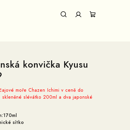
Hledat
Přihlášení
Nákupní
košík
nská konvička Kyusu
9
čajové moře Chazen Ichimi v ceně do
 skleněné slévátko 200ml a dva japonské
m:170ml
ické sítko