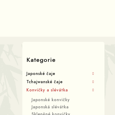
Přejít
na
obsah
P
o
Přeskočit
kategorie
s
Kategorie
t
Japonské čaje
r
Tchajwanské čaje
a
Konvičky a slévátka
n
Japonské konvičky
n
Japonská slévátka
Skleněné konvičky