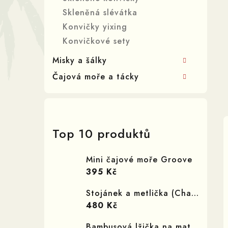
í
Skleněná slévátka
p
Konvičky yixing
Konvičkové sety
a
Misky a šálky
n
Čajová moře a tácky
e
l
Top 10 produktů
Mini čajové moře Groove
395 Kč
Stojánek a metlička (Chasen a Kuseonashi set)
480 Kč
Bambusová lžička na matcha Chashaku