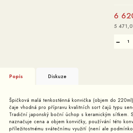
6 62
5 471,
Měrná
−
cena:
Popis
Diskuze
Špičková malá tenkostěnná konvička (objem do 220ml
čaje vhodná pro přípravu kvalitních sort čajů typu sen
Tradiční japonský boční úchop s keramickým sítkem. S
naznačuje cena a objem konvičky, používání této konv
příležitostnému svátečnímu využití (není ale podmínkou