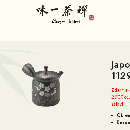
Japo
112
Zdarma 
2000kč,
šálky!
Obje
Keram