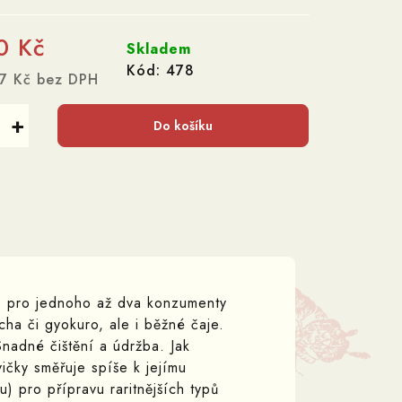
0 Kč
Skladem
Kód:
478
07 Kč bez DPH
+
Do košíku
) pro jednoho až dva konzumenty
cha či gyokuro, ale i běžné čaje.
nadné čištění a údržba. Jak
ičky směřuje spíše k jejímu
) pro přípravu raritnějších typů