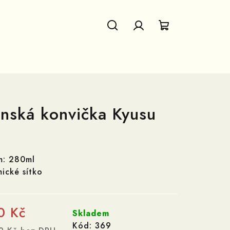
Hledat
Přihlášení
Nákupní
košík
nská konvička Kyusu
m: 280ml
ické sítko
0 Kč
Skladem
Kód:
369