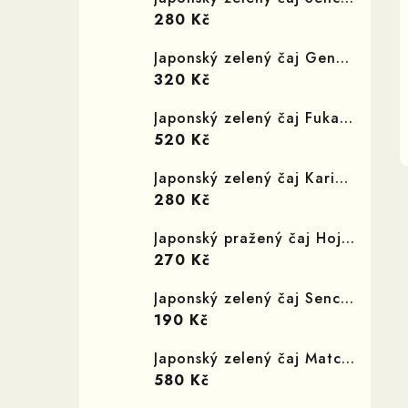
280 Kč
Japonský zelený čaj Genmaicha Ajirogi
320 Kč
Japonský zelený čaj Fukamushi Homare
520 Kč
Japonský zelený čaj Karigane Kukicha Tomoširaga
280 Kč
Japonský pražený čaj Hojicha Akebono
270 Kč
Japonský zelený čaj Sencha Midori
190 Kč
Japonský zelený čaj Matcha Ajanoširo 30g
580 Kč