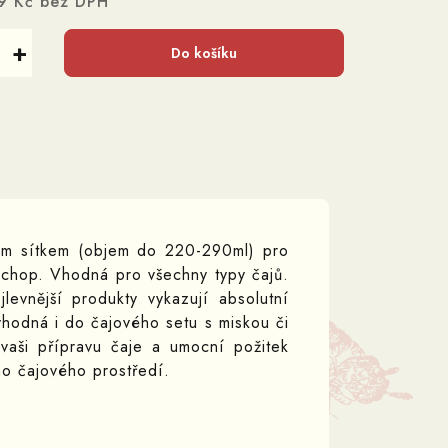
9 Kč bez DPH
+
Do košíku
ým sítkem (objem do 220-290ml) pro
 úchop. Vhodná pro všechny typy čajů.
levnější produkty vykazují absolutní
 vhodná i do čajového setu s miskou či
vaši přípravu čaje a umocní požitek
o čajového prostředí.