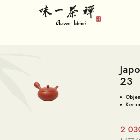
Japo
23
Obje
Keram
2 03