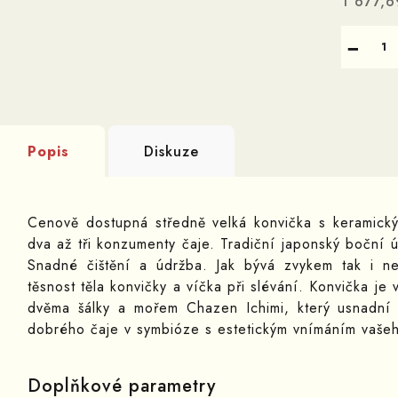
1 677,6
Měrná
−
cena:
Popis
Diskuze
Cenově dostupná středně velká konvička s keramick
dva až tři konzumenty čaje. Tradiční japonský boční
Snadné čištění a údržba. Jak bývá zvykem tak i nej
těsnost těla konvičky a víčka při slévání. Konvička je
dvěma šálky a mořem Chazen Ichimi, který usnadní 
dobrého čaje v symbióze s estetickým vnímáním vašeh
Doplňkové parametry