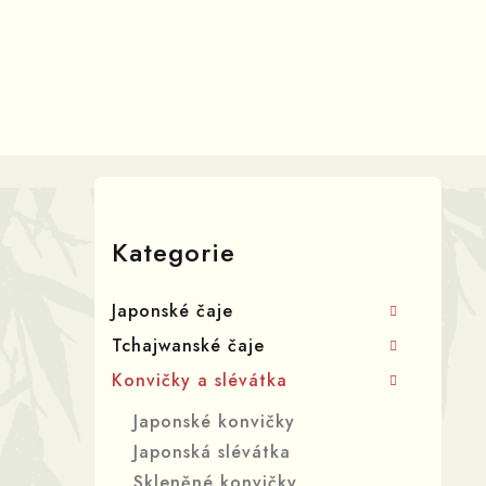
Přejít
na
obsah
P
o
Přeskočit
kategorie
s
Kategorie
t
Japonské čaje
r
Tchajwanské čaje
a
Konvičky a slévátka
n
Japonské konvičky
n
Japonská slévátka
Skleněné konvičky