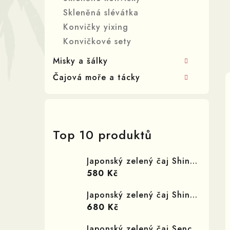
í
Skleněná slévátka
p
Konvičky yixing
Konvičkové sety
a
Misky a šálky
n
Čajová moře a tácky
e
l
Top 10 produktů
Japonský zelený čaj Shincha Yamabuki
580 Kč
Japonský zelený čaj Shincha Satsuki
680 Kč
Japonský zelený čaj Sencha Rjušo