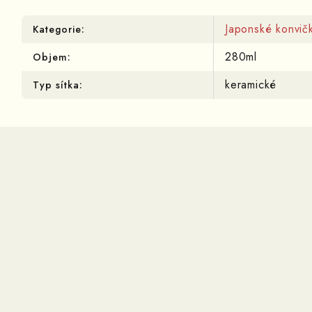
Japonské konvič
Kategorie
:
280ml
Objem
:
keramické
Typ sítka
: