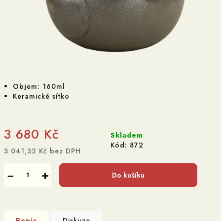
Objem: 160ml
Keramické sítko
3 680 Kč
Skladem
Kód:
872
3 041,32 Kč bez DPH
Měrná
cena:
−
+
Do košíku
Popis
Diskuze