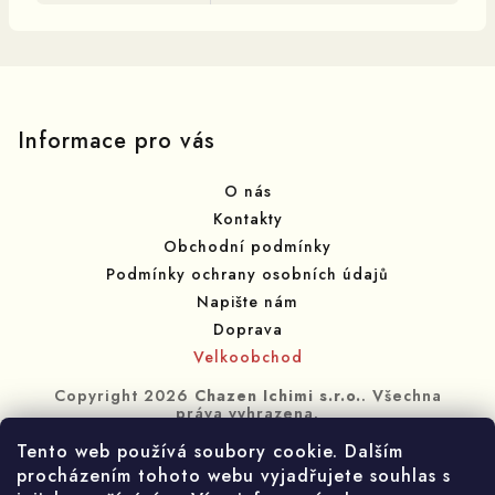
Z
á
p
Informace pro vás
a
O nás
t
Kontakty
í
Obchodní podmínky
Podmínky ochrany osobních údajů
Napište nám
Doprava
Velkoobchod
Copyright 2026
Chazen Ichimi s.r.o.
. Všechna
práva vyhrazena.
Tento web používá soubory cookie. Dalším
Vytvořil Shoptet
procházením tohoto webu vyjadřujete souhlas s