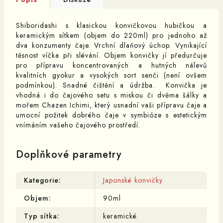
Shiboridashi s klasickou konvičkovou hubičkou a
keramickým sítkem (objem do 220ml) pro jednoho až
dva konzumenty čaje. Vrchní dlaňový úchop. Vynikající
těsnost víčka při slévání. Objem konvičky jí předurčuje
pro přípravu koncentrovaných a hutných nálevů
kvalitních gyokur a vysokých sort senči (není ovšem
podmínkou). Snadné čištění a údržba. Konvička je
vhodná i do čajového setu s miskou či dvěma šálky a
mořem Chazen Ichimi, který usnadní vaši přípravu čaje a
umocní požitek dobrého čaje v symbióze s estetickým
vnímáním vašeho čajového prostředí.
Doplňkové parametry
Kategorie
:
Japonské konvičky
Objem
:
90ml
Typ sítka
:
keramické