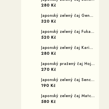
280 Kč
Japonský zelený čaj Genmaicha Ajirogi
320 Kč
Japonský zelený čaj Fukamushi Homare
520 Kč
Japonský zelený čaj Karigane Kukicha Tomoširaga
280 Kč
Japonský pražený čaj Hojicha Akebono
270 Kč
Japonský zelený čaj Sencha Midori
190 Kč
Japonský zelený čaj Matcha Ajanoširo 30g
580 Kč