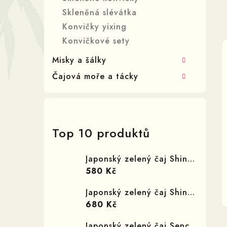
í
Skleněná slévátka
p
Konvičky yixing
Konvičkové sety
a
Misky a šálky
n
Čajová moře a tácky
e
l
Top 10 produktů
Japonský zelený čaj Shincha Yamabuki
580 Kč
Japonský zelený čaj Shincha Satsuki
680 Kč
Japonský zelený čaj Sencha Rjušo