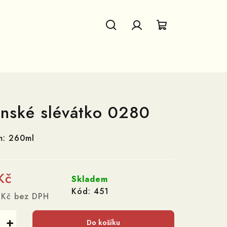
Hledat
Přihlášení
Nákupní
košík
onské slévátko 0280
m: 260ml
Kč
Skladem
Kód:
451
 Kč bez DPH
+
Do košíku