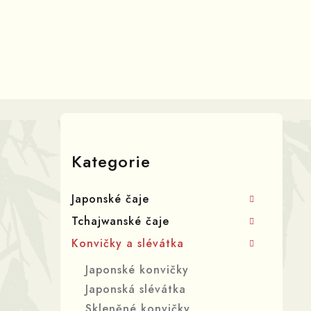
Přejít
na
obsah
P
o
Přeskočit
kategorie
s
Kategorie
t
Japonské čaje
r
Tchajwanské čaje
a
Konvičky a slévátka
n
Japonské konvičky
n
Japonská slévátka
Skleněné konvičky