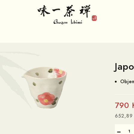
Jap
Obje
790 
652,89
Měrná
−
cena: