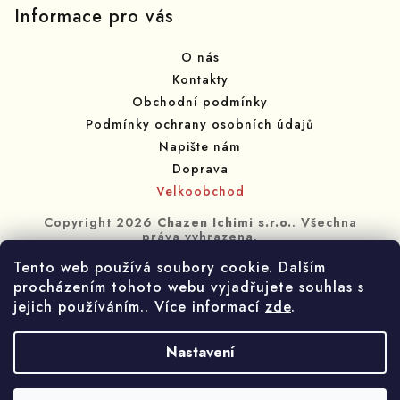
p
Informace pro vás
a
O nás
t
Kontakty
í
Obchodní podmínky
Podmínky ochrany osobních údajů
Napište nám
Doprava
Velkoobchod
Copyright 2026
Chazen Ichimi s.r.o.
. Všechna
práva vyhrazena.
Tento web používá soubory cookie. Dalším
Vytvořil Shoptet
procházením tohoto webu vyjadřujete souhlas s
jejich používáním.. Více informací
zde
.
Nastavení