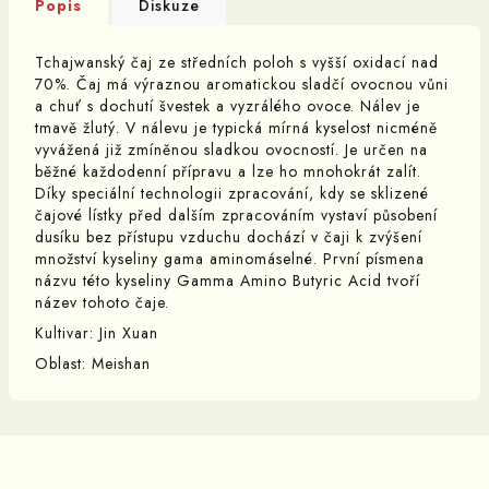
Popis
Diskuze
Tchajwanský čaj ze středních poloh s vyšší oxidací nad
70%. Čaj má výraznou aromatickou sladčí ovocnou vůni
a chuť s dochutí švestek a vyzrálého ovoce. Nálev je
tmavě žlutý. V nálevu je typická mírná kyselost nicméně
vyvážená již zmíněnou sladkou ovocností. Je určen na
běžné každodenní přípravu a lze ho mnohokrát zalít.
Díky speciální technologii zpracování, kdy se sklizené
čajové lístky před dalším zpracováním vystaví působení
dusíku bez přístupu vzduchu dochází v čaji k zvýšení
množství kyseliny gama aminomáselné. První písmena
názvu této kyseliny Gamma Amino Butyric Acid tvoří
název tohoto čaje.
Kultivar: Jin Xuan
Oblast: Meishan
Z
á