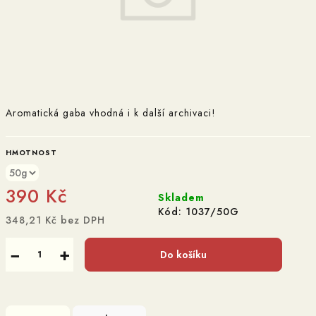
Aromatická gaba vhodná i k další archivaci!
HMOTNOST
390 Kč
Skladem
Kód:
1037/50G
348,21 Kč bez DPH
Měrná
cena:
−
+
Do košíku