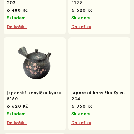
o
203
1129
d
6 480 Kč
6 620 Kč
u
Skladem
Skladem
k
Do košíku
Do košíku
t
ů
Japonská konvička Kyusu
Japonská konvička Kyusu
8160
204
6 620 Kč
6 860 Kč
Skladem
Skladem
Do košíku
Do košíku