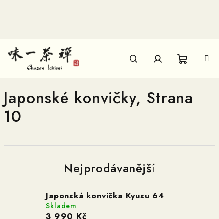
Přejít
na
obsah
Nákupn
Hledat
Přihlášení
Japonské konvičky
, Strana
košík
10
Nejprodávanější
Japonská konvička Kyusu 64
Skladem
3 990 Kč