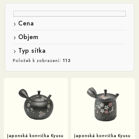
í
p
r
Cena
o
d
Objem
u
Typ sítka
k
Položek k zobrazení:
113
t
ů
V
ý
p
i
s
p
r
Japonská konvička Kyusu
Japonská konvička Kyusu