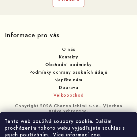
k
l
o
á
v
Z
á
d
n
á
a
í
c
p
Informace pro vás
í
a
p
O nás
t
r
Kontakty
í
v
Obchodní podmínky
k
Podmínky ochrany osobních údajů
y
Napište nám
v
Doprava
ý
Velkoobchod
p
i
Copyright 2026
Chazen Ichimi s.r.o.
. Všechna
s
práva vyhrazena.
u
Tento web používá soubory cookie. Dalším
Vytvořil Shoptet
procházením tohoto webu vyjadřujete souhlas s
jejich používáním.. Více informací
zde
.