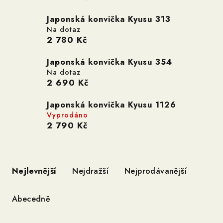
Japonská konvička Kyusu 313
Na dotaz
2 780 Kč
Japonská konvička Kyusu 354
Na dotaz
2 690 Kč
Japonská konvička Kyusu 1126
Vyprodáno
2 790 Kč
Ř
a
Nejlevnější
Nejdražší
Nejprodávanější
z
e
Abecedně
n