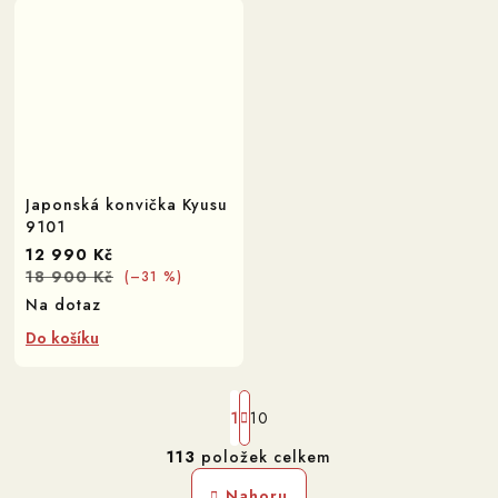
Japonská konvička Kyusu
9101
12 990 Kč
18 900 Kč
(–31 %)
Na dotaz
Do košíku
S
t
1
10
r
113
položek celkem
á
O
n
v
Nahoru